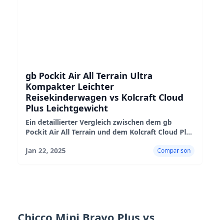
gb Pockit Air All Terrain Ultra
Kompakter Leichter
Reisekinderwagen vs Kolcraft Cloud
Plus Leichtgewicht
Ein detaillierter Vergleich zwischen dem gb
Pockit Air All Terrain und dem Kolcraft Cloud Plus
Leichtgewicht-Kinderwagen, der ihre Vor- und
Jan 22, 2025
Comparison
Nachteile sowie ihre Eignung hervorhebt.
Chicco Mini Bravo Plus vs.