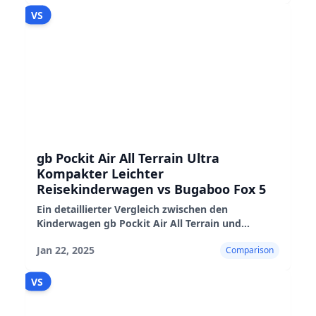
VS
gb Pockit Air All Terrain Ultra
Kompakter Leichter
Reisekinderwagen vs Bugaboo Fox 5
Ein detaillierter Vergleich zwischen den
Kinderwagen gb Pockit Air All Terrain und
Bugaboo Fox 5, der ihre Eigenschaften, Vor- und
Jan 22, 2025
Comparison
Nachteile hervorhebt.
VS