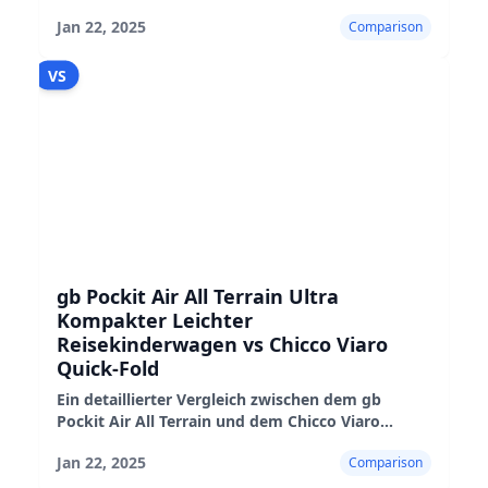
Ingenuity 3D Kinderwagen, der ihre
Jan 22, 2025
Comparison
Eigenschaften, Leistung und Eignung hervorhebt
VS
gb Pockit Air All Terrain Ultra
Kompakter Leichter
Reisekinderwagen vs Chicco Viaro
Quick-Fold
Ein detaillierter Vergleich zwischen dem gb
Pockit Air All Terrain und dem Chicco Viaro
Quick-Fold Kinderwagen, der ihre Vor- und
Jan 22, 2025
Comparison
Nachteile sowie ihre Leistung in der Praxis
hervorhebt