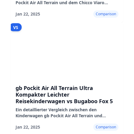
Pockit Air All Terrain und dem Chicco Viaro
Quick-Fold Kinderwagen, der ihre Vor- und
Jan 22, 2025
Comparison
Nachteile sowie ihre Leistung in der Praxis
hervorhebt
VS
gb Pockit Air All Terrain Ultra
Kompakter Leichter
Reisekinderwagen vs Bugaboo Fox 5
Ein detaillierter Vergleich zwischen den
Kinderwagen gb Pockit Air All Terrain und
Bugaboo Fox 5, der ihre Eigenschaften, Vor- und
Jan 22, 2025
Comparison
Nachteile hervorhebt.