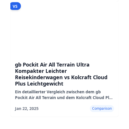
VS
gb Pockit Air All Terrain Ultra
Kompakter Leichter
Reisekinderwagen vs Kolcraft Cloud
Plus Leichtgewicht
Ein detaillierter Vergleich zwischen dem gb
Pockit Air All Terrain und dem Kolcraft Cloud Plus
Leichtgewicht-Kinderwagen, der ihre Vor- und
Jan 22, 2025
Comparison
Nachteile sowie ihre Eignung hervorhebt.