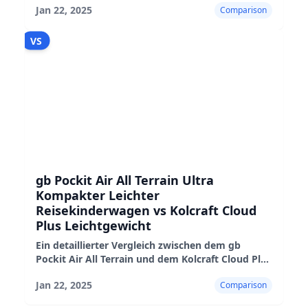
Jan 22, 2025
Comparison
Nachteile hervorhebt.
VS
gb Pockit Air All Terrain Ultra
Kompakter Leichter
Reisekinderwagen vs Kolcraft Cloud
Plus Leichtgewicht
Ein detaillierter Vergleich zwischen dem gb
Pockit Air All Terrain und dem Kolcraft Cloud Plus
Leichtgewicht-Kinderwagen, der ihre Vor- und
Jan 22, 2025
Comparison
Nachteile sowie ihre Eignung hervorhebt.