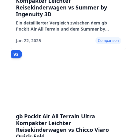
Kompakter Leichter
Reisekinderwagen vs Summer by
Ingenuity 3D
Ein detaillierter Vergleich zwischen dem gb
Pockit Air All Terrain und dem Summer by
Ingenuity 3D Kinderwagen, der ihre
Jan 22, 2025
Comparison
Eigenschaften, Leistung und Eignung hervorhebt
VS
gb Pockit Air All Terrain Ultra
Kompakter Leichter
Reisekinderwagen vs Chicco Viaro
Quick-Fold