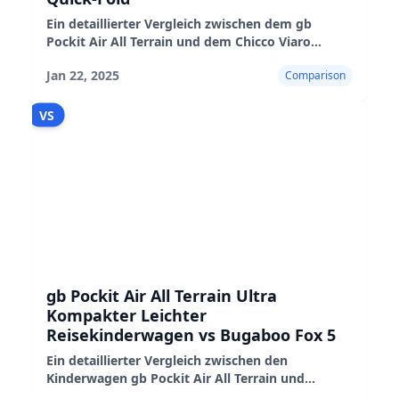
Ein detaillierter Vergleich zwischen dem gb
Pockit Air All Terrain und dem Chicco Viaro
Quick-Fold Kinderwagen, der ihre Vor- und
Jan 22, 2025
Comparison
Nachteile sowie ihre Leistung in der Praxis
hervorhebt
VS
gb Pockit Air All Terrain Ultra
Kompakter Leichter
Reisekinderwagen vs Bugaboo Fox 5
Ein detaillierter Vergleich zwischen den
Kinderwagen gb Pockit Air All Terrain und
Bugaboo Fox 5, der ihre Eigenschaften, Vor- und