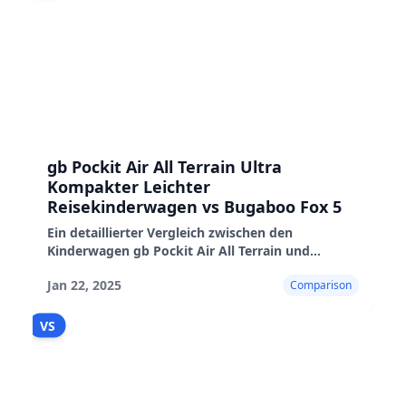
gb Pockit Air All Terrain Ultra
Kompakter Leichter
Reisekinderwagen vs Bugaboo Fox 5
Ein detaillierter Vergleich zwischen den
Kinderwagen gb Pockit Air All Terrain und
Bugaboo Fox 5, der ihre Eigenschaften, Vor- und
Jan 22, 2025
Comparison
Nachteile hervorhebt.
VS