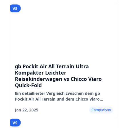
VS
gb Pockit Air All Terrain Ultra
Kompakter Leichter
Reisekinderwagen vs Chicco Viaro
Quick-Fold
Ein detaillierter Vergleich zwischen dem gb
Pockit Air All Terrain und dem Chicco Viaro
Quick-Fold Kinderwagen, der ihre Vor- und
Jan 22, 2025
Comparison
Nachteile sowie ihre Leistung in der Praxis
hervorhebt
VS