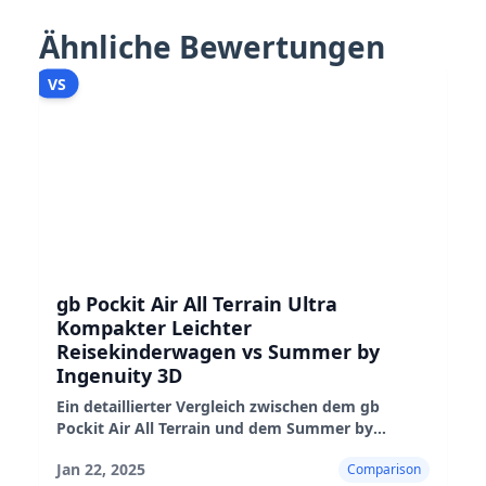
Ähnliche Bewertungen
VS
gb Pockit Air All Terrain Ultra
Kompakter Leichter
Reisekinderwagen vs Summer by
Ingenuity 3D
Ein detaillierter Vergleich zwischen dem gb
Pockit Air All Terrain und dem Summer by
Ingenuity 3D Kinderwagen, der ihre
Jan 22, 2025
Comparison
Eigenschaften, Leistung und Eignung hervorhebt