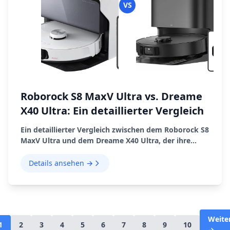
VS
Roborock S8 MaxV Ultra vs. Dreame
X40 Ultra: Ein detaillierter Vergleich
Ein detaillierter Vergleich zwischen dem Roborock S8
MaxV Ultra und dem Dreame X40 Ultra, der ihre
Funktionen, Vor- und Nachteile hervorhebt.
Details ansehen →
Weite
1
2
3
4
5
6
7
8
9
10
→