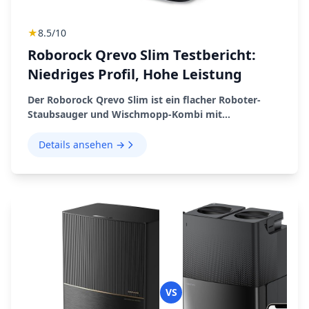
★
8.5/10
Roborock Qrevo Slim Testbericht:
Niedriges Profil, Hohe Leistung
Der Roborock Qrevo Slim ist ein flacher Roboter-
Staubsauger und Wischmopp-Kombi mit
fortschrittlicher Navigation und einer
multifunktionalen Dockingstation. Perfekt für enge
Details ansehen →
Räume und Tierhaare.
VS