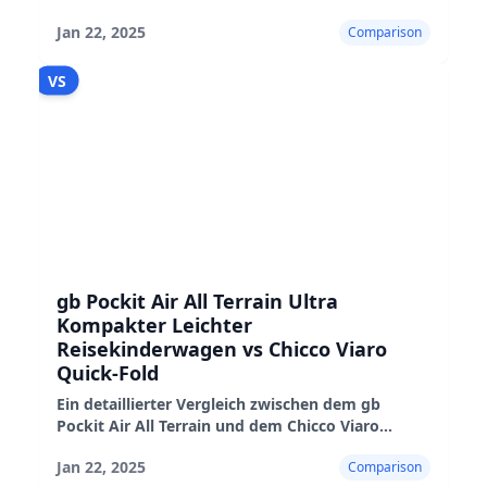
Ingenuity 3D Kinderwagen, der ihre
Jan 22, 2025
Comparison
Eigenschaften, Leistung und Eignung hervorhebt
VS
gb Pockit Air All Terrain Ultra
Kompakter Leichter
Reisekinderwagen vs Chicco Viaro
Quick-Fold
Ein detaillierter Vergleich zwischen dem gb
Pockit Air All Terrain und dem Chicco Viaro
Quick-Fold Kinderwagen, der ihre Vor- und
Jan 22, 2025
Comparison
Nachteile sowie ihre Leistung in der Praxis