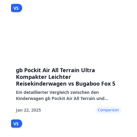
hervorhebt
VS
gb Pockit Air All Terrain Ultra
Kompakter Leichter
Reisekinderwagen vs Bugaboo Fox 5
Ein detaillierter Vergleich zwischen den
Kinderwagen gb Pockit Air All Terrain und
Bugaboo Fox 5, der ihre Eigenschaften, Vor- und
Jan 22, 2025
Comparison
Nachteile hervorhebt.
VS