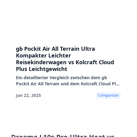
gb Pockit Air All Terrain Ultra
Kompakter Leichter
Reisekinderwagen vs Kolcraft Cloud
Plus Leichtgewicht
Ein detaillierter Vergleich zwischen dem gb
Pockit Air All Terrain und dem Kolcraft Cloud Plus
Leichtgewicht-Kinderwagen, der ihre Vor- und
Jan 22, 2025
Comparison
Nachteile sowie ihre Eignung hervorhebt.
Dreame L10s Pro Ultra Heat vs.