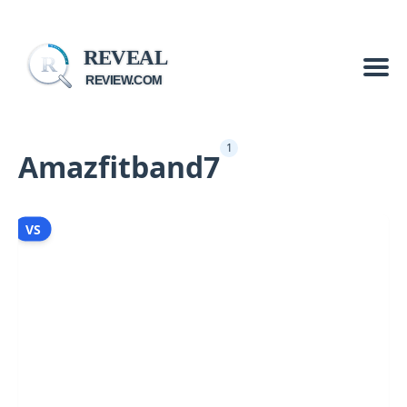
REVEAL
R
REVIEW.COM
1
Amazfitband7
VS