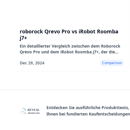
roborock Qrevo Pro vs iRobot Roomba
j7+
Ein detaillierter Vergleich zwischen dem Roborock
Qrevo Pro und dem iRobot Roomba j7+, der die
Saugleistung, Navigation, Wischfunktionen, den
Dec 29, 2024
Comparison
Komfort und a abdeckt.
Entdecken Sie ausführliche Produkttests
REVEAL
R
Ihnen bei fundierten Kaufentscheidungen
REVIEW.COM