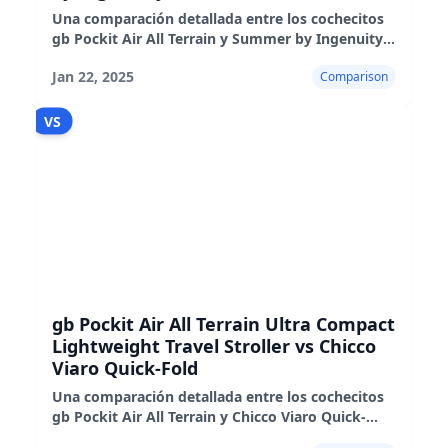
Una comparación detallada entre los cochecitos
gb Pockit Air All Terrain y Summer by Ingenuity
3D, destacando sus características, rendimiento e
Jan 22, 2025
Comparison
idoneidad
VS
gb Pockit Air All Terrain Ultra Compact
Lightweight Travel Stroller vs Chicco
Viaro Quick-Fold
Una comparación detallada entre los cochecitos
gb Pockit Air All Terrain y Chicco Viaro Quick-
Fold, destacando sus pros, contras y rendimiento