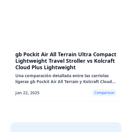
gb Pockit Air All Terrain Ultra Compact
Lightweight Travel Stroller vs Kolcraft
Cloud Plus Lightweight
Una comparación detallada entre las carriolas
ligeras gb Pockit Air All Terrain y Kolcraft Cloud
Plus, destacando sus pros, contras e idoneidad
Jan 22, 2025
Comparison
para