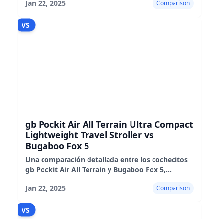
Jan 22, 2025
Comparison
en el mundo real
VS
gb Pockit Air All Terrain Ultra Compact
Lightweight Travel Stroller vs
Bugaboo Fox 5
Una comparación detallada entre los cochecitos
gb Pockit Air All Terrain y Bugaboo Fox 5,
destacando sus características, pros y contras.
Jan 22, 2025
Comparison
VS