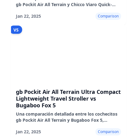
gb Pockit Air All Terrain y Chicco Viaro Quick-
Fold, destacando sus pros, contras y rendimiento
Jan 22, 2025
Comparison
en el mundo real
VS
gb Pockit Air All Terrain Ultra Compact
Lightweight Travel Stroller vs
Bugaboo Fox 5
Una comparación detallada entre los cochecitos
gb Pockit Air All Terrain y Bugaboo Fox 5,
destacando sus características, pros y contras.
Jan 22, 2025
Comparison