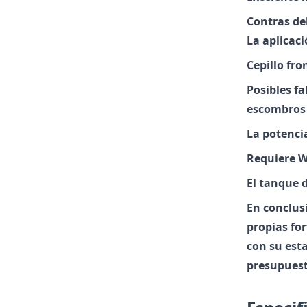
Contras de
La aplicac
Cepillo fr
Posibles fa
escombros
La potencia
Requiere W
El tanque 
En conclus
propias fo
con su est
presupuest