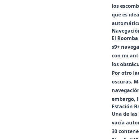
los escomb
que es idea
automática
Navegació
El
Roomba 
s9+ navega
con mi ant
los obstác
Por otro la
oscuras. M
navegación 
embargo, l
Estación B
Una de las 
vacía auto
30 contene