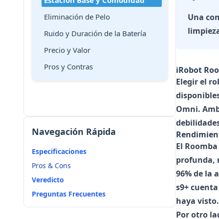
Estación Base y Comodidad
Eliminación de Pelo
Una com
limpieza
Ruido y Duración de la Batería
Precio y Valor
Pros y Contras
iRobot Roo
Elegir el 
disponible
Omni. Ambo
debilidades
Navegación Rápida
Rendimien
El
Roomba 
Especificaciones
profunda, 
Pros & Cons
96% de la 
Veredicto
s9+ cuenta
Preguntas Frecuentes
haya visto
Por otro la