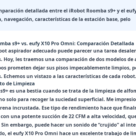
paración detallada entre el iRobot Roomba s9+ y el euf
, navegación, características de la estación base, pelo
mba s9+ vs. eufy X10 Pro Omni: Comparación Detallada
robot aspirador adecuado puede parecer una tarea desal
s. Hoy, les traemos una comparación de dos modelos de a
s prometen dejar sus pisos impecablemente limpios, per
. Echemos un vistazo a las características de cada robot
to de Limpieza
s9+
es una bestia cuando se trata de la limpieza de alfo
no solo para recoger la suciedad superficial. Me impres
arena incrustada. Ese tipo de rendimiento hace que final
 con una potente succión de 22 CFM a alta velocidad, que
. Sin embargo, puede hacer un sonido de “crujido” al int
do, el
eufy X10 Pro Omni
hace un excelente trabajo de l