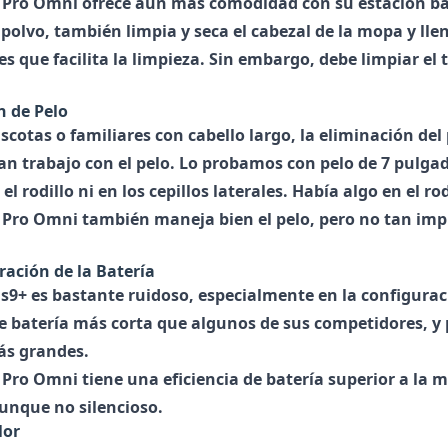
 Pro Omni
ofrece aún más comodidad con su estación b
 polvo, también limpia y seca el cabezal de la mopa y ll
s que facilita la limpieza. Sin embargo, debe limpiar el
n de Pelo
scotas o familiares con cabello largo, la eliminación de
n trabajo con el pelo. Lo probamos con pelo de 7 pulgada
el rodillo ni en los cepillos laterales. Había algo en el r
 Pro Omni
también maneja bien el pelo, pero no tan i
ración de la Batería
s9+
es bastante ruidoso, especialmente en la configura
e batería más corta que algunos de sus competidores, y 
ás grandes.
 Pro Omni
tiene una eficiencia de batería superior a la 
nque no silencioso.
lor