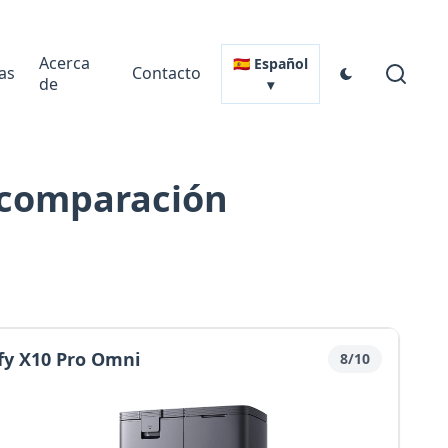
Acerca
🇪🇸 Español
as
Contacto
de
▾
 comparación
fy X10 Pro Omni
8/10