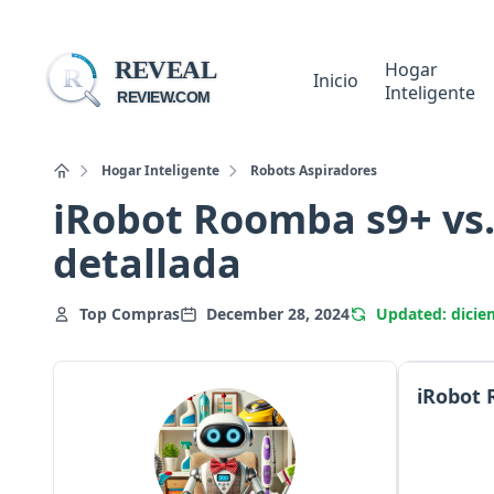
REVEAL
Hogar
R
Inicio
Inteligente
REVIEW.COM
Hogar Inteligente
Robots Aspiradores
iRobot Roomba s9+ vs
detallada
Top Compras
December 28, 2024
Updated: dicie
iRobot