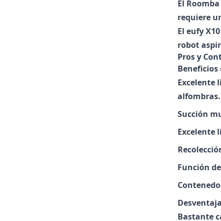
El
Roomba 
requiere un
El
eufy X10
robot aspi
Pros y Con
Beneficios
Excelente 
alfombras.
Succión mu
Excelente l
Recolección
Función de
Contenedor
Desventaja
Bastante c