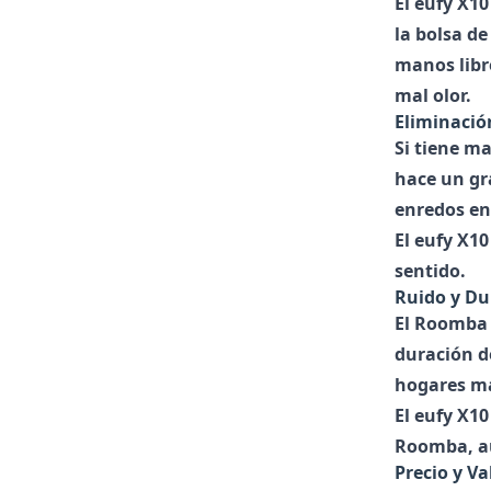
El
eufy X10
la bolsa de
manos libre
mal olor.
Eliminació
Si tiene ma
hace un gra
enredos en 
El
eufy X10
sentido.
Ruido y Du
El
Roomba 
duración d
hogares m
El
eufy X10
Roomba, au
Precio y Va