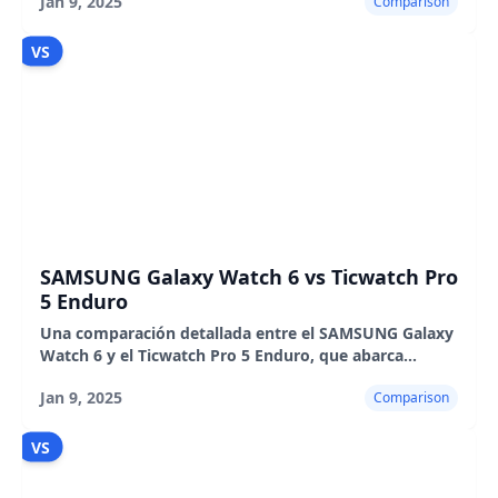
Jan 9, 2025
Comparison
más.
VS
SAMSUNG Galaxy Watch 6 vs Ticwatch Pro
5 Enduro
Una comparación detallada entre el SAMSUNG Galaxy
Watch 6 y el Ticwatch Pro 5 Enduro, que abarca
diseño, características, rendimiento, duración de la
Jan 9, 2025
Comparison
batería y pros y contras.
VS