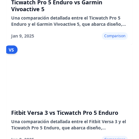
Ticwatch Pro 5 Enduro vs Garmin
Vivoactive 5
Una comparación detallada entre el Ticwatch Pro 5
Enduro y el Garmin Vivoactive 5, que abarca diseño,
características, rendimiento, duración de la batería y
Jan 9, 2025
Comparison
seguimiento de la salud.
VS
Fitbit Versa 3 vs Ticwatch Pro 5 Enduro
Una comparación detallada entre el Fitbit Versa 3 y el
Ticwatch Pro 5 Enduro, que abarca diseño,
características, rendimiento, duración de la batería y