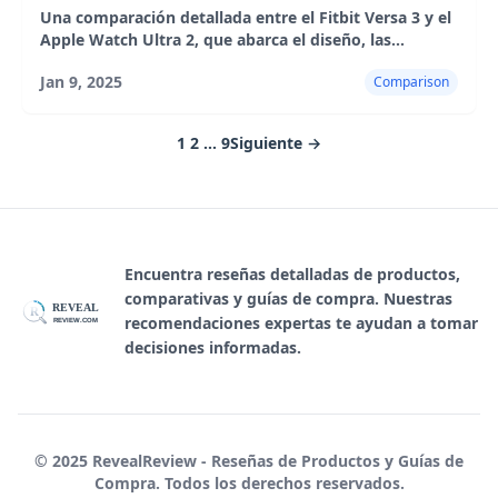
Una comparación detallada entre el Fitbit Versa 3 y el
Apple Watch Ultra 2, que abarca el diseño, las
características, el rendimiento, la duración de la
Jan 9, 2025
Comparison
batería y la experiencia del usuario.
1
2
...
9
Siguiente →
Encuentra reseñas detalladas de productos,
comparativas y guías de compra. Nuestras
REVEAL
R
recomendaciones expertas te ayudan a tomar
REVIEW.COM
decisiones informadas.
© 2025 RevealReview - Reseñas de Productos y Guías de
Compra. Todos los derechos reservados.