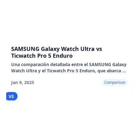
SAMSUNG Galaxy Watch Ultra vs
Ticwatch Pro 5 Enduro
Una comparación detallada entre el SAMSUNG Galaxy
Watch Ultra y el Ticwatch Pro 5 Enduro, que abarca el
diseño, el rendimiento, la duración de la batería y la
Jan 9, 2025
Comparison
experiencia del usuario.
VS