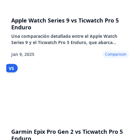
Apple Watch Series 9 vs Ticwatch Pro 5
Enduro
Una comparación detallada entre el Apple Watch
Series 9 y el Ticwatch Pro 5 Enduro, que abarca
diseño, rendimiento, duración de la batería y uso en
Jan 9, 2025
Comparison
el mundo real.
VS
Garmin Epix Pro Gen 2 vs Ticwatch Pro 5
Enduro