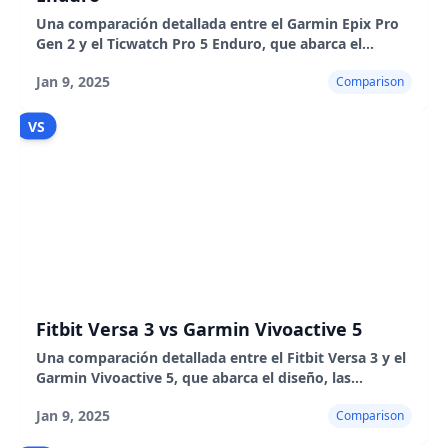
Una comparación detallada entre el Garmin Epix Pro
Gen 2 y el Ticwatch Pro 5 Enduro, que abarca el
diseño, las características, el rendimiento, la duración
Jan 9, 2025
Comparison
de la batería y el uso en el mundo real.
VS
Fitbit Versa 3 vs Garmin Vivoactive 5
Una comparación detallada entre el Fitbit Versa 3 y el
Garmin Vivoactive 5, que abarca el diseño, las
características, el rendimiento y la experiencia del
Jan 9, 2025
Comparison
usuario.