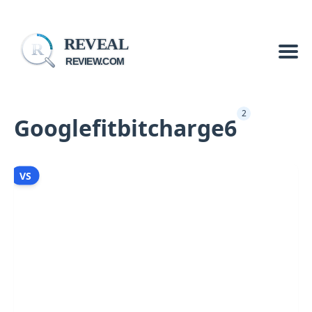
REVEAL
R
REVIEW.COM
2
Googlefitbitcharge6
VS