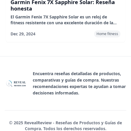
Garmin Fenix 7X Sapphire Solar: Reseña
honesta
El Garmin Fenix 7X Sapphire Solar es un reloj de
fitness resistente con una excelente duración de la
batería, GPS preciso y una práctica linterna. Son
Dec 29, 2024
Home fitness
perfectos para atletas y entusiastas del aire libre, pero
pueden ser excesivos para usuarios regulares. El
precio es bastante alto, pero su rendimiento y
durabilidad son de primera categoría.
Encuentra reseñas detalladas de productos,
comparativas y guías de compra. Nuestras
REVEAL
R
recomendaciones expertas te ayudan a tomar
REVIEW.COM
decisiones informadas.
© 2025 RevealReview - Reseñas de Productos y Guías de
Compra. Todos los derechos reservados.