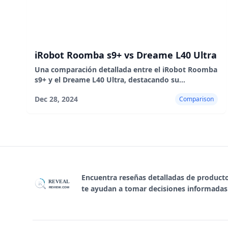
iRobot Roomba s9+ vs Dreame L40 Ultra
Una comparación detallada entre el iRobot Roomba
s9+ y el Dreame L40 Ultra, destacando su
rendimiento de limpieza, navegación, funciones de
Dec 28, 2024
Comparison
autovaciado y o
Encuentra reseñas detalladas de product
REVEAL
R
te ayudan a tomar decisiones informadas
REVIEW.COM