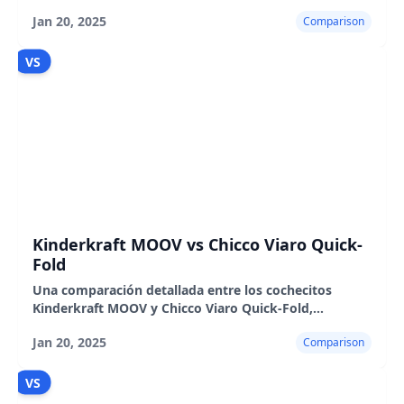
destacando sus características, pros y contras para
Jan 20, 2025
Comparison
ayudarte a tomar una decisión informada.
VS
Kinderkraft MOOV vs Chicco Viaro Quick-
Fold
Una comparación detallada entre los cochecitos
Kinderkraft MOOV y Chicco Viaro Quick-Fold,
destacando sus características, pros y contras.
Jan 20, 2025
Comparison
VS