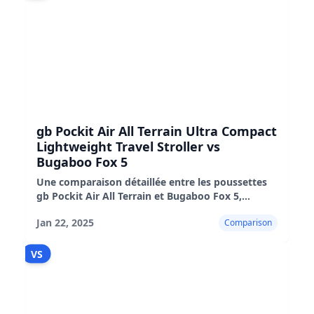
gb Pockit Air All Terrain Ultra Compact
Lightweight Travel Stroller vs
Bugaboo Fox 5
Une comparaison détaillée entre les poussettes
gb Pockit Air All Terrain et Bugaboo Fox 5,
mettant en évidence leurs caractéristiques,
Jan 22, 2025
Comparison
avantages et inconvénients.
VS