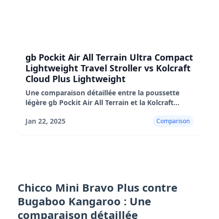
gb Pockit Air All Terrain Ultra Compact
Lightweight Travel Stroller vs Kolcraft
Cloud Plus Lightweight
Une comparaison détaillée entre la poussette
légère gb Pockit Air All Terrain et la Kolcraft
Cloud Plus, mettant en évidence leurs avantages,
Jan 22, 2025
Comparison
leurs inconvénients et leur adéquation.
Chicco Mini Bravo Plus contre
Bugaboo Kangaroo : Une
comparaison détaillée