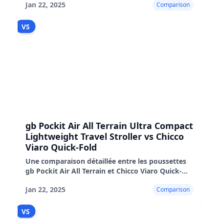
Jan 22, 2025
Comparison
leurs performances et leur adéquation
VS
gb Pockit Air All Terrain Ultra Compact
Lightweight Travel Stroller vs Chicco
Viaro Quick-Fold
Une comparaison détaillée entre les poussettes
gb Pockit Air All Terrain et Chicco Viaro Quick-
Fold, mettant en évidence leurs avantages, leurs
Jan 22, 2025
Comparison
inconvénients et leurs performances dans le
monde réel
VS