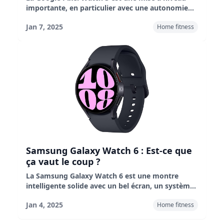
importante, en particulier avec une autonomie
de batterie améliorée et un suivi de la santé plus
Jan 7, 2025
Home fitness
précis ; le modèle plus grand de 45 mm offre une
excellente visibilité ; c’est un choix élégant et
fiable pour les utilisateurs d’Android ; La Pixel
Watch 3 est un excellent choix pour les
utilisateurs d’Android.
Samsung Galaxy Watch 6 : Est-ce que
ça vaut le coup ?
La Samsung Galaxy Watch 6 est une montre
intelligente solide avec un bel écran, un système
Wear OS réactif et un excellent assistant Google.
Jan 4, 2025
Home fitness
Elles sont parfaites pour une utilisation
quotidienne et pour le fitness, mais les athlètes