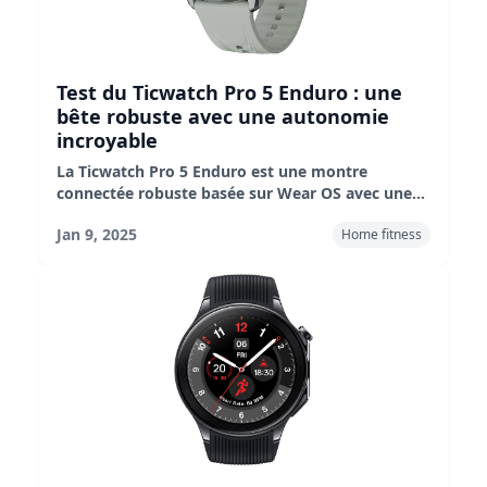
Test du Ticwatch Pro 5 Enduro : une
bête robuste avec une autonomie
incroyable
La Ticwatch Pro 5 Enduro est une montre
connectée robuste basée sur Wear OS avec une
excellente autonomie de 4 à 5 jours sur une seule
Jan 9, 2025
Home fitness
charge. Elle est durable grâce au double écran et
au verre saphir. Elle dispose de l’intégration
Google et du suivi de la condition physique ;
l’inconvénient est l’absence de Google Assistant.
Parfaite pour ceux qui se soucient de l’autonomie
de la batterie.