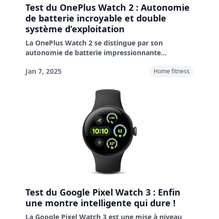
Test du OnePlus Watch 2 : Autonomie
de batterie incroyable et double
système d’exploitation
La OnePlus Watch 2 se distingue par son
autonomie de batterie impressionnante
(100 heures en mode intelligent), son magnifique
Jan 7, 2025
Home fitness
écran AMOLED et sa construction robuste. Le
système unique à double puce optimise les
performances et prolonge l’autonomie de la
batterie. Malgré quelques inconvénients,
l’autonomie de la batterie et les hautes
performances font de cette montre un choix
attrayant pour les utilisateurs actifs.
Test du Google Pixel Watch 3 : Enfin
une montre intelligente qui dure !
La Google Pixel Watch 3 est une mise à niveau