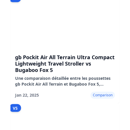
gb Pockit Air All Terrain Ultra Compact
Lightweight Travel Stroller vs
Bugaboo Fox 5
Une comparaison détaillée entre les poussettes
gb Pockit Air All Terrain et Bugaboo Fox 5,
mettant en évidence leurs caractéristiques,
Jan 22, 2025
Comparison
avantages et inconvénients.
VS