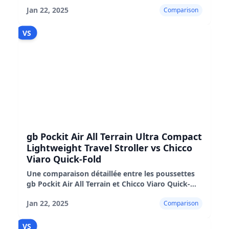
3D, mettant en évidence leurs caractéristiques,
Jan 22, 2025
Comparison
leurs performances et leur adéquation
VS
gb Pockit Air All Terrain Ultra Compact
Lightweight Travel Stroller vs Chicco
Viaro Quick-Fold
Une comparaison détaillée entre les poussettes
gb Pockit Air All Terrain et Chicco Viaro Quick-
Fold, mettant en évidence leurs avantages, leurs
Jan 22, 2025
Comparison
inconvénients et leurs performances dans le
monde réel
VS