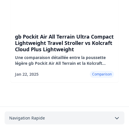
gb Pockit Air All Terrain Ultra Compact
Lightweight Travel Stroller vs Kolcraft
Cloud Plus Lightweight
Une comparaison détaillée entre la poussette
légère gb Pockit Air All Terrain et la Kolcraft
Cloud Plus, mettant en évidence leurs avantages,
Jan 22, 2025
Comparison
leurs inconvénients et leur adéquation.
Eureka J15 Pro Ultra vs. Dreame
Navigation Rapide
L40 Ultra : Une comparaison