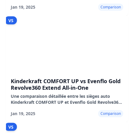
en évidence leurs caractéristiques, avantages et
Jan 19, 2025
Comparison
inconvénients.
VS
Kinderkraft COMFORT UP vs Evenflo Gold
Revolve360 Extend All-in-One
Une comparaison détaillée entre les sièges auto
Kinderkraft COMFORT UP et Evenflo Gold Revolve360
Extend, incluant les avantages, les inconvénients et
Jan 19, 2025
Comparison
les expériences utilisateur.
VS