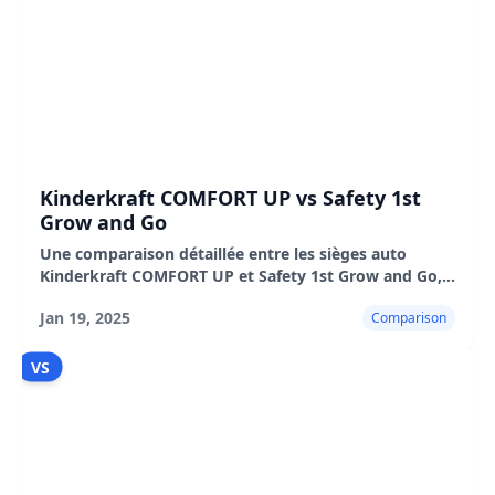
Kinderkraft COMFORT UP vs Safety 1st
Grow and Go
Une comparaison détaillée entre les sièges auto
Kinderkraft COMFORT UP et Safety 1st Grow and Go,
mettant en évidence leurs caractéristiques, avantages
Jan 19, 2025
Comparison
et inconvénients.
VS