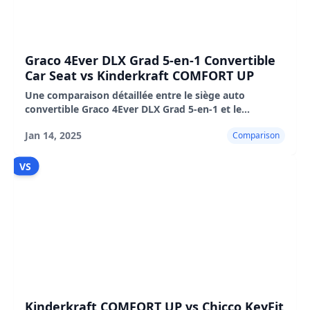
Graco 4Ever DLX Grad 5-en-1 Convertible
Car Seat vs Kinderkraft COMFORT UP
Une comparaison détaillée entre le siège auto
convertible Graco 4Ever DLX Grad 5-en-1 et le
Kinderkraft COMFORT UP, mettant en évidence leurs
Jan 14, 2025
Comparison
caractéristiques, avantages et inconvénients.
VS
Kinderkraft COMFORT UP vs Chicco KeyFit