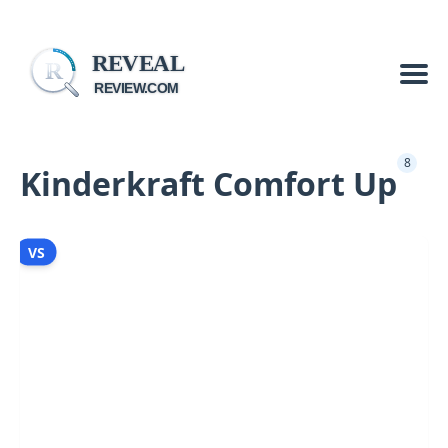
REVEAL
R
REVIEW.COM
8
Kinderkraft Comfort Up
VS