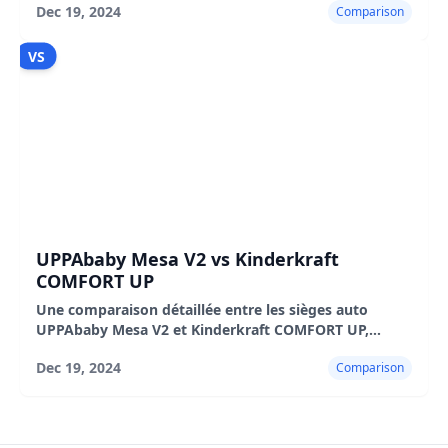
Dec 19, 2024
Comparison
et inconvénients.
VS
UPPAbaby Mesa V2 vs Kinderkraft
COMFORT UP
Une comparaison détaillée entre les sièges auto
UPPAbaby Mesa V2 et Kinderkraft COMFORT UP,
mettant en évidence leurs caractéristiques, avantages
Dec 19, 2024
Comparison
et inconvénients.