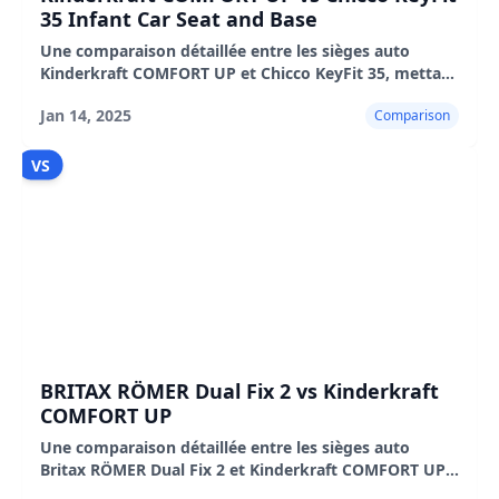
35 Infant Car Seat and Base
Une comparaison détaillée entre les sièges auto
Kinderkraft COMFORT UP et Chicco KeyFit 35, mettant
en évidence leurs caractéristiques, avantages et
Jan 14, 2025
Comparison
inconvénients.
VS
BRITAX RÖMER Dual Fix 2 vs Kinderkraft
COMFORT UP
Une comparaison détaillée entre les sièges auto
Britax RÖMER Dual Fix 2 et Kinderkraft COMFORT UP,
mettant en évidence leurs caractéristiques, avantages