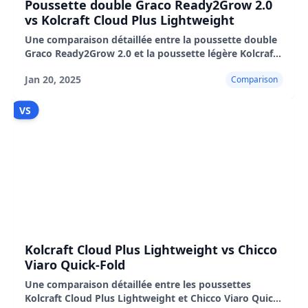
Poussette double Graco Ready2Grow 2.0
vs Kolcraft Cloud Plus Lightweight
Une comparaison détaillée entre la poussette double
Graco Ready2Grow 2.0 et la poussette légère Kolcraft
Cloud Plus, mettant en évidence leurs
Jan 20, 2025
Comparison
caractéristiques, leurs avantages et leurs
inconvénients.
VS
Kolcraft Cloud Plus Lightweight vs Chicco
Viaro Quick-Fold
Une comparaison détaillée entre les poussettes
Kolcraft Cloud Plus Lightweight et Chicco Viaro Quick-