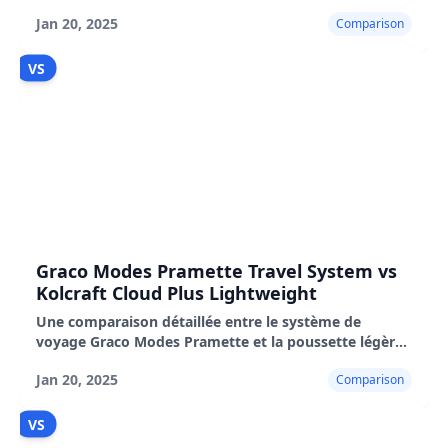
Fold, couvrant les caractéristiques, les avantages, les
Jan 20, 2025
Comparison
inconvénients et les performances réelles.
VS
Graco Modes Pramette Travel System vs
Kolcraft Cloud Plus Lightweight
Une comparaison détaillée entre le système de
voyage Graco Modes Pramette et la poussette légère
Kolcraft Cloud Plus, mettant en évidence leurs
Jan 20, 2025
Comparison
caractéristiques et leurs performances.
VS