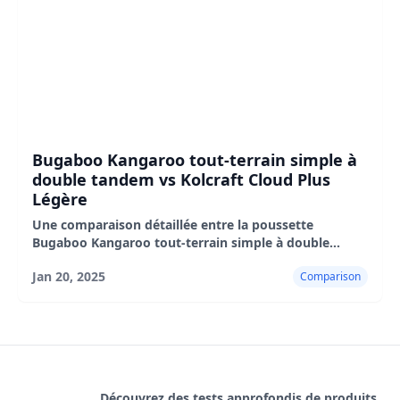
Bugaboo Kangaroo tout-terrain simple à
double tandem vs Kolcraft Cloud Plus
Légère
Une comparaison détaillée entre la poussette
Bugaboo Kangaroo tout-terrain simple à double
tandem et la poussette légère Kolcraft Cloud Plus,
Jan 20, 2025
Comparison
mettant en évidence leurs caractéristiques.
Découvrez des tests approfondis de produits,