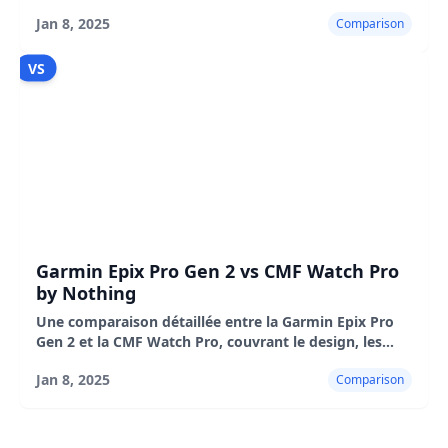
design, les fonctionnalités, l'autonomie de la batterie,
Jan 8, 2025
Comparison
l'expérience utilisateur, les avantages et les
inconvénients
VS
Garmin Epix Pro Gen 2 vs CMF Watch Pro
by Nothing
Une comparaison détaillée entre la Garmin Epix Pro
Gen 2 et la CMF Watch Pro, couvrant le design, les
fonctionnalités, l'autonomie de la batterie,
Jan 8, 2025
Comparison
l'expérience utilisateur et le prix.