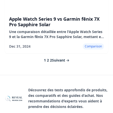
Apple Watch Series 9 vs Garmin fēnix 7X
Pro Sapphire Solar
Une comparaison détaillée entre l'Apple Watch Series
9 et la Garmin fēnix 7X Pro Sapphire Solar, mettant en
évidence leurs caractéristiques, avantages et
Dec 31, 2024
Comparison
inconvénients.
1
2
2
Suivant →
Découvrez des tests approfondis de produits,
des comparatifs et des guides d'achat. Nos
REVEAL
R
recommandations d'experts vous aident à
REVIEW.COM
prendre des décisions éclairées.