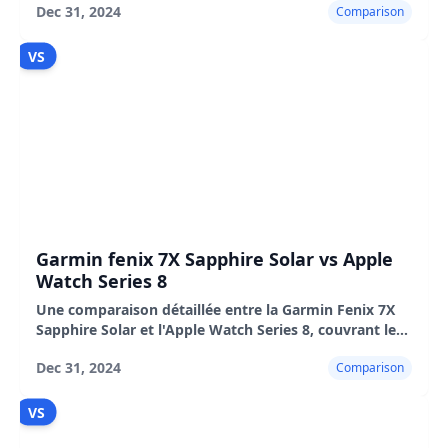
Dec 31, 2024
Comparison
encore.
VS
Garmin fenix 7X Sapphire Solar vs Apple
Watch Series 8
Une comparaison détaillée entre la Garmin Fenix 7X
Sapphire Solar et l'Apple Watch Series 8, couvrant le
design, les fonctionnalités, l'expérience utilisateur, les
Dec 31, 2024
Comparison
avantages et les inconvénients.
VS