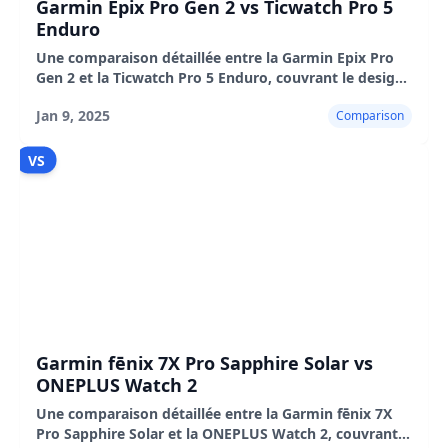
Garmin Epix Pro Gen 2 vs Ticwatch Pro 5
Enduro
Une comparaison détaillée entre la Garmin Epix Pro
Gen 2 et la Ticwatch Pro 5 Enduro, couvrant le design,
les fonctionnalités, les performances, l'autonomie de
Jan 9, 2025
Comparison
la batterie et l'utilisation réelle.
VS
Garmin fēnix 7X Pro Sapphire Solar vs
ONEPLUS Watch 2
Une comparaison détaillée entre la Garmin fēnix 7X
Pro Sapphire Solar et la ONEPLUS Watch 2, couvrant