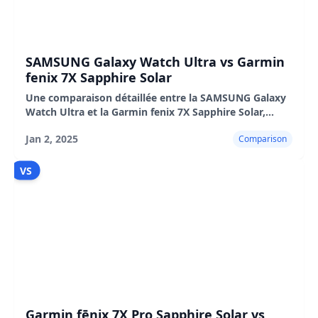
SAMSUNG Galaxy Watch Ultra vs Garmin
fenix 7X Sapphire Solar
Une comparaison détaillée entre la SAMSUNG Galaxy
Watch Ultra et la Garmin fenix 7X Sapphire Solar,
couvrant le design, les performances, l'autonomie de
Jan 2, 2025
Comparison
la batterie, les fonctionnalités, les avantages,
VS
Garmin fēnix 7X Pro Sapphire Solar vs