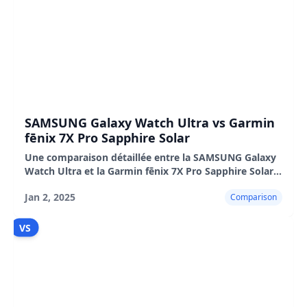
SAMSUNG Galaxy Watch Ultra vs Garmin
fēnix 7X Pro Sapphire Solar
Une comparaison détaillée entre la SAMSUNG Galaxy
Watch Ultra et la Garmin fēnix 7X Pro Sapphire Solar,
couvrant le design, les performances, l'autonomie de
Jan 2, 2025
Comparison
la batterie, les fonctionnalités intelligentes
VS