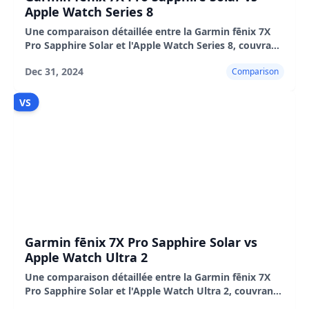
Apple Watch Series 8
Une comparaison détaillée entre la Garmin fēnix 7X
Pro Sapphire Solar et l'Apple Watch Series 8, couvrant
le design, l'autonomie de la batterie, le suivi de la
Dec 31, 2024
Comparison
condition physique, l'interface utilisateur
VS
Garmin fēnix 7X Pro Sapphire Solar vs
Apple Watch Ultra 2
Une comparaison détaillée entre la Garmin fēnix 7X
Pro Sapphire Solar et l'Apple Watch Ultra 2, couvrant
le design, les fonctionnalités, les performances et plus