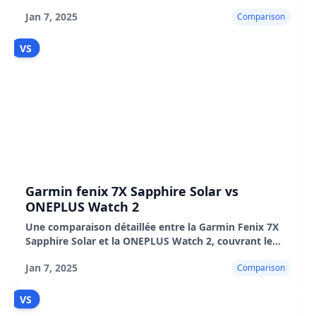
le design, l'autonomie de la batterie, les
Jan 7, 2025
Comparison
fonctionnalités, l'interface utilisateur, les avantages et
les inconvénients.
VS
Garmin fenix 7X Sapphire Solar vs
ONEPLUS Watch 2
Une comparaison détaillée entre la Garmin Fenix 7X
Sapphire Solar et la ONEPLUS Watch 2, couvrant le
design, les fonctionnalités, l'autonomie de la batterie,
Jan 7, 2025
Comparison
le GPS, l'expérience utilisateur et le prix
VS