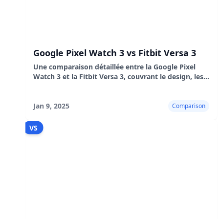
Google Pixel Watch 3 vs Fitbit Versa 3
Une comparaison détaillée entre la Google Pixel
Watch 3 et la Fitbit Versa 3, couvrant le design, les
performances, l'autonomie de la batterie,
l'expérience utilisateur, les avantages et les
inconvénients.
Jan 9, 2025
Comparison
VS