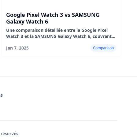
Google Pixel Watch 3 vs SAMSUNG
Galaxy Watch 6
Une comparaison détaillée entre la Google Pixel
Watch 3 et la SAMSUNG Galaxy Watch 6, couvrant
le design, les performances, le suivi de la condition
Jan 7, 2025
Comparison
physique, l'autonomie de la batterie et l'expérience
utilisateur.
ns
 réservés.