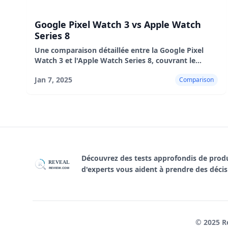
Google Pixel Watch 3 vs Apple Watch
Series 8
Une comparaison détaillée entre la Google Pixel
Watch 3 et l'Apple Watch Series 8, couvrant le
design, les performances, l'autonomie de la
Jan 7, 2025
Comparison
batterie, l'expérience utilisateur, les avantages et
les inconvénients
Découvrez des tests approfondis de prod
REVEAL
R
d'experts vous aident à prendre des décisi
REVIEW.COM
© 2025 Re