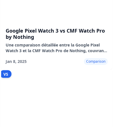
Google Pixel Watch 3 vs CMF Watch Pro
by Nothing
Une comparaison détaillée entre la Google Pixel
Watch 3 et la CMF Watch Pro de Nothing, couvrant
le design, l'écran, les performances, le suivi de la
Jan 8, 2025
Comparison
condition physique, l'autonomie de la batterie,
VS