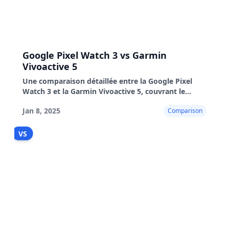
Google Pixel Watch 3 vs Garmin
Vivoactive 5
Une comparaison détaillée entre la Google Pixel
Watch 3 et la Garmin Vivoactive 5, couvrant le
design, les performances, l'autonomie de la batterie
Jan 8, 2025
Comparison
et l'expérience utilisateur.
VS