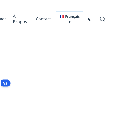
À
🇫🇷 Français
ags
Contact
Propos
▾
VS