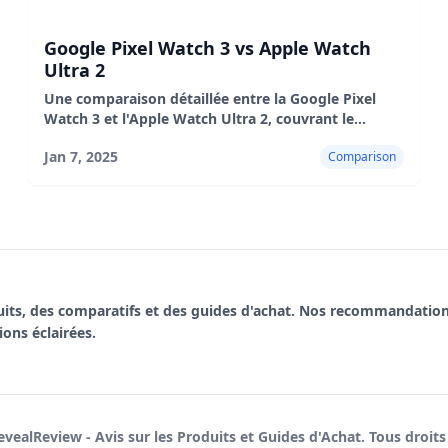
Google Pixel Watch 3 vs Apple Watch
Ultra 2
Une comparaison détaillée entre la Google Pixel
Watch 3 et l'Apple Watch Ultra 2, couvrant le
design, les performances, l'autonomie de la
Jan 7, 2025
Comparison
batterie, l'expérience utilisateur, les avantages et
les inconvénients.
uits, des comparatifs et des guides d'achat. Nos recommandatio
ons éclairées.
vealReview - Avis sur les Produits et Guides d'Achat. Tous droits