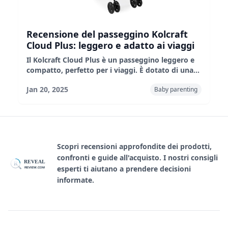
Recensione del passeggino Kolcraft
Cloud Plus: leggero e adatto ai viaggi
Il Kolcraft Cloud Plus è un passeggino leggero e
compatto, perfetto per i viaggi. È dotato di una
facile chiusura, una manovrabilità fluida e una
Jan 20, 2025
Baby parenting
discreta tendina parasole. Tuttavia, ha un piccolo
cestino portaoggetti, un sistema di reclinazione
complicato e un manico corto. È ideale per i
genitori che hanno bisogno di un passeggino
portatile e conveniente.
Scopri recensioni approfondite dei prodotti,
confronti e guide all'acquisto. I nostri consigli
REVEAL
R
esperti ti aiutano a prendere decisioni
REVIEW.COM
informate.