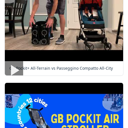
GB Pockit+ All-Terrain vs Passeggino Compatto All-City