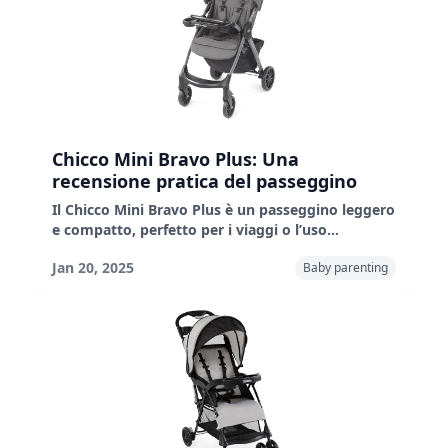
passeggino comodo e conveniente.
Chicco Mini Bravo Plus: Una
recensione pratica del passeggino
Il Chicco Mini Bravo Plus è un passeggino leggero
e compatto, perfetto per i viaggi o l’uso
quotidiano. È dotato di un grande cestino,
Jan 20, 2025
Baby parenting
chiusura con una sola mano e vassoio per i
genitori. Ha anche un’inclinazione
multiposizione, un’imbracatura a 5 punti e la
compatibilità con il seggiolino auto. Sebbene
manchi di un manubrio e di un poggiapiedi
regolabili, offre grande valore e funzionalità.