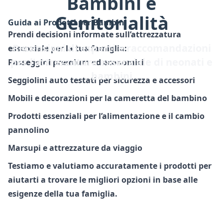
Bambini e
Genitorialità
Guida ai Prodotti per Bambini
Prendi decisioni informate sull’attrezzatura
Recensioni di esperti e raccomandazioni
essenziale per la tua famiglia:
per l'attrezzatura essenziale di neonati e
Passeggini premium ed economici
bambini
Seggiolini auto testati per sicurezza e accessori
Mobili e decorazioni per la cameretta del bambino
Prodotti essenziali per l’alimentazione e il cambio
pannolino
Marsupi e attrezzature da viaggio
Testiamo e valutiamo accuratamente i prodotti per
aiutarti a trovare le migliori opzioni in base alle
esigenze della tua famiglia.