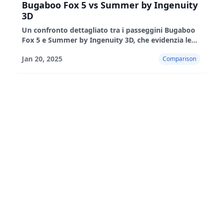
Bugaboo Fox 5 vs Summer by Ingenuity
3D
Un confronto dettagliato tra i passeggini Bugaboo
Fox 5 e Summer by Ingenuity 3D, che evidenzia le
loro caratteristiche, i pro, i contro e le prestazioni
Jan 20, 2025
Comparison
nel mondo reale.