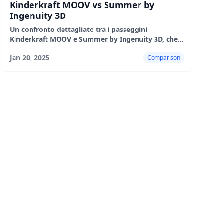
Kinderkraft MOOV vs Summer by
Ingenuity 3D
Un confronto dettagliato tra i passeggini
Kinderkraft MOOV e Summer by Ingenuity 3D, che
evidenzia le loro caratteristiche, i pro e i contro per
Jan 20, 2025
Comparison
aiutarti a prendere una decisione informata.