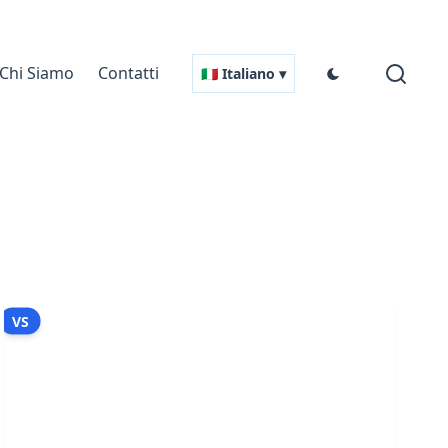
Chi Siamo
Contatti
🇮🇹 Italiano ▾
VS