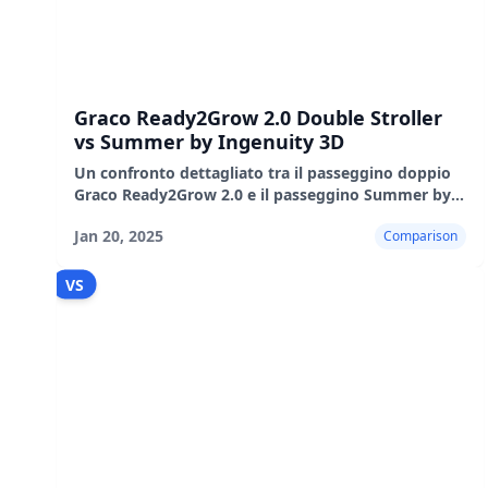
Graco Ready2Grow 2.0 Double Stroller
vs Summer by Ingenuity 3D
Un confronto dettagliato tra il passeggino doppio
Graco Ready2Grow 2.0 e il passeggino Summer by
Ingenuity 3D, evidenziandone caratteristiche, pro,
Jan 20, 2025
Comparison
contro e rea
VS