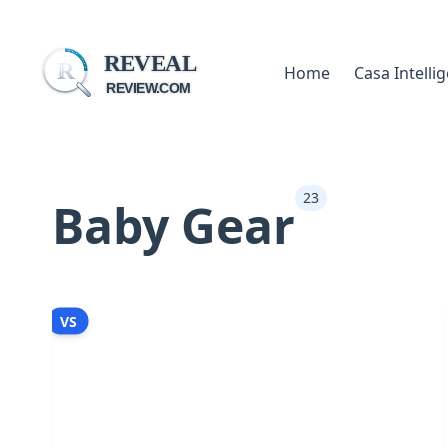
REVEAL
R
Home
Casa Intelli
REVIEW.COM
23
Baby Gear
VS