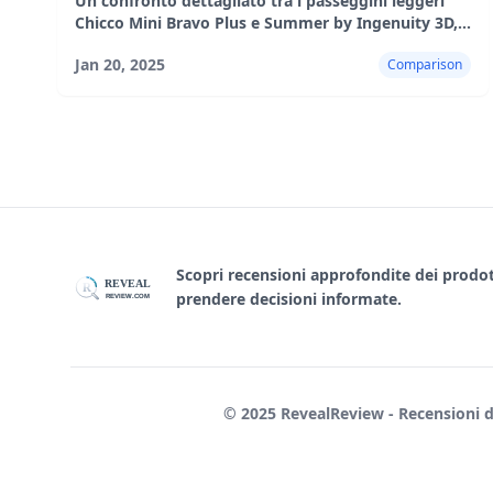
Un confronto dettagliato tra i passeggini leggeri
Chicco Mini Bravo Plus e Summer by Ingenuity 3D,
che copre caratteristiche, esperienza utente, pro e
Jan 20, 2025
Comparison
contro
Scopri recensioni approfondite dei prodotti
REVEAL
R
prendere decisioni informate.
REVIEW.COM
© 2025 RevealReview - Recensioni di e