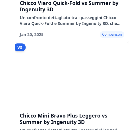
Chicco Viaro Quick-Fold vs Summer by
Ingenuity 3D
Un confronto dettagliato tra i passeggini Chicco
Viaro Quick-Fold e Summer by Ingenuity 3D, che
evidenzia le loro caratteristiche, i pro, i contro e le
Jan 20, 2025
Comparison
prestazioni nel mondo reale
VS
Chicco Mini Bravo Plus Leggero vs
Summer by Ingenuity 3D