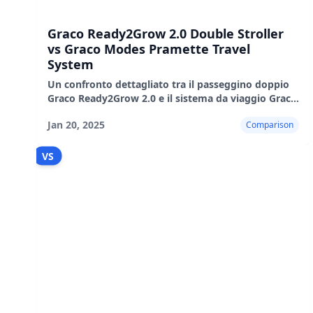
Graco Ready2Grow 2.0 Double Stroller
vs Graco Modes Pramette Travel
System
Un confronto dettagliato tra il passeggino doppio
Graco Ready2Grow 2.0 e il sistema da viaggio Graco
Modes Pramette, evidenziandone le caratteristiche,
Jan 20, 2025
Comparison
i pro e i contro.
VS