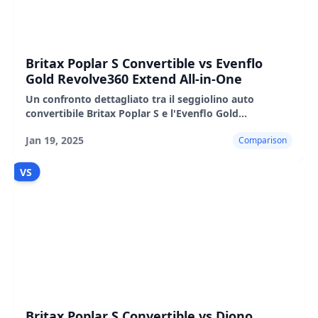
Britax Poplar S Convertible vs Evenflo
Gold Revolve360 Extend All-in-One
Un confronto dettagliato tra il seggiolino auto
convertibile Britax Poplar S e l'Evenflo Gold
Revolve360 Extend All-in-One, che evidenzia le loro
Jan 19, 2025
Comparison
caratteristiche, i pro e i contro.
VS
Britax Poplar S Convertible vs Diono