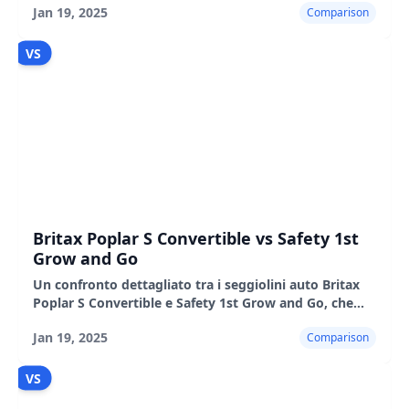
Jan 19, 2025
Comparison
ciascuno.
VS
Britax Poplar S Convertible vs Safety 1st
Grow and Go
Un confronto dettagliato tra i seggiolini auto Britax
Poplar S Convertible e Safety 1st Grow and Go, che
evidenzia le loro caratteristiche, i pro e i contro.
Jan 19, 2025
Comparison
VS