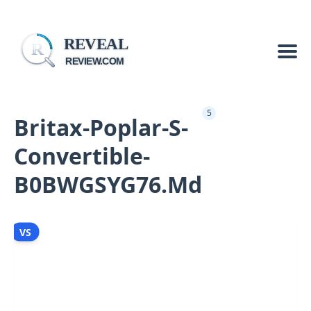
REVEAL
R
REVIEW.COM
5
Britax-Poplar-S-
Convertible-
B0BWGSYG76.md
VS