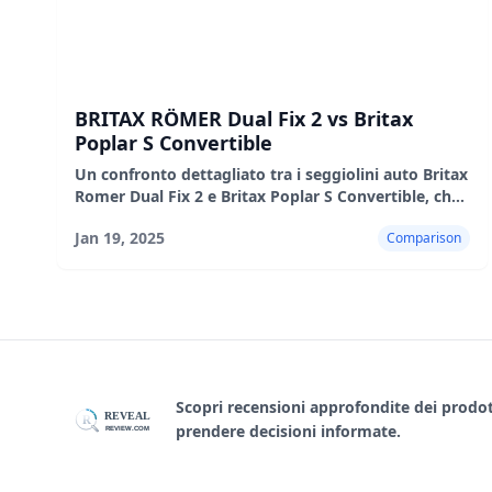
BRITAX RÖMER Dual Fix 2 vs Britax
Poplar S Convertible
Un confronto dettagliato tra i seggiolini auto Britax
Romer Dual Fix 2 e Britax Poplar S Convertible, che
evidenzia le loro caratteristiche, i pro e i contro.
Jan 19, 2025
Comparison
Scopri recensioni approfondite dei prodotti
REVEAL
R
prendere decisioni informate.
REVIEW.COM