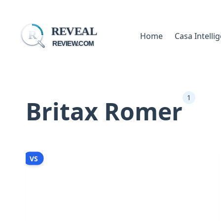
REVEAL
R
Home
Casa Intelli
REVIEW.COM
1
Britax Romer
VS