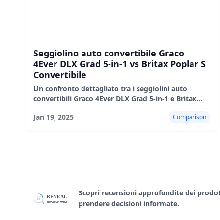
Seggiolino auto convertibile Graco
4Ever DLX Grad 5-in-1 vs Britax Poplar S
Convertibile
Un confronto dettagliato tra i seggiolini auto
convertibili Graco 4Ever DLX Grad 5-in-1 e Britax
Poplar S, che evidenzia le loro caratteristiche, i pro
Jan 19, 2025
Comparison
e i contro.
Scopri recensioni approfondite dei prodotti
REVEAL
R
prendere decisioni informate.
REVIEW.COM