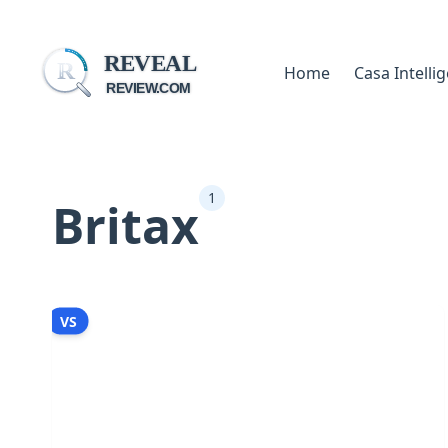
REVEAL
R
Home
Casa Intelli
REVIEW.COM
1
Britax
VS