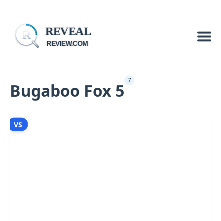
REVEAL
R
REVIEW.COM
7
Bugaboo Fox 5
VS