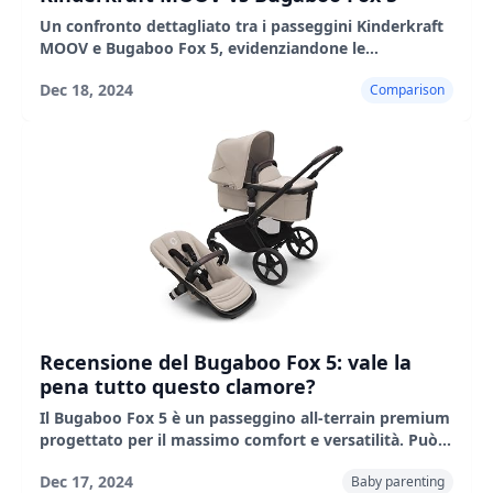
Un confronto dettagliato tra i passeggini Kinderkraft
MOOV e Bugaboo Fox 5, evidenziandone le
caratteristiche, i pro e i contro.
Dec 18, 2024
Comparison
Recensione del Bugaboo Fox 5: vale la
pena tutto questo clamore?
Il Bugaboo Fox 5 è un passeggino all-terrain premium
progettato per il massimo comfort e versatilità. Può
essere piegato con una sola mano. La guida fluida, il
Dec 17, 2024
Baby parenting
sedile regolabile e il cestino spazioso sono ideali per