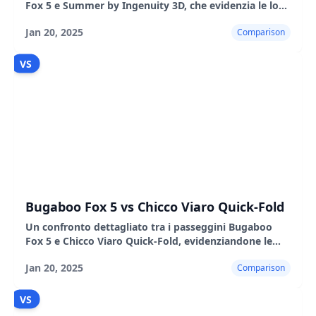
Fox 5 e Summer by Ingenuity 3D, che evidenzia le loro
caratteristiche, i pro, i contro e le prestazioni nel
Jan 20, 2025
Comparison
mondo reale.
VS
Bugaboo Fox 5 vs Chicco Viaro Quick-Fold
Un confronto dettagliato tra i passeggini Bugaboo
Fox 5 e Chicco Viaro Quick-Fold, evidenziandone le
caratteristiche, i pro e i contro.
Jan 20, 2025
Comparison
VS