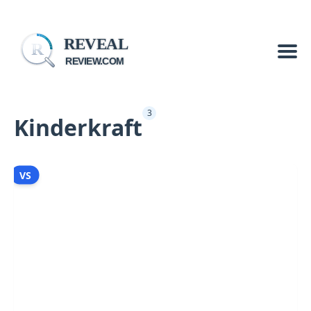
REVEAL
R
REVIEW.COM
3
Kinderkraft
VS