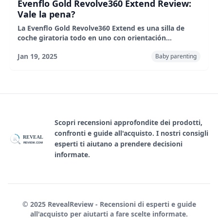
Evenflo Gold Revolve360 Extend Review:
Vale la pena?
La Evenflo Gold Revolve360 Extend es una silla de
coche giratoria todo en uno con orientación
extendida hacia atrás, fácil instalación y una funda de
Jan 19, 2025
Baby parenting
limpieza rápida. Si bien es un poco voluminosa, su
comodidad y uso a largo plazo la convierten en una
excelente opción para padres ocupados, ofreciendo
un viaje más suave tanto para niños como para
adultos.
Scopri recensioni approfondite dei prodotti,
confronti e guide all'acquisto. I nostri consigli
REVEAL
R
esperti ti aiutano a prendere decisioni
REVIEW.COM
informate.
© 2025 RevealReview - Recensioni di esperti e guide
all'acquisto per aiutarti a fare scelte informate.