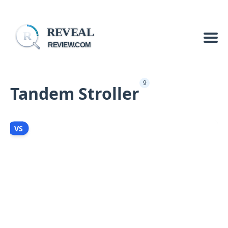
REVEAL
R
REVIEW.COM
9
Tandem Stroller
VS