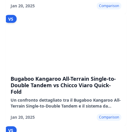
Summer by Ingenuity 3D, che evidenzia le loro
Jan 20, 2025
Comparison
caratteristiche, i pro e i contro.
VS
Bugaboo Kangaroo All-Terrain Single-to-
Double Tandem vs Chicco Viaro Quick-
Fold
Un confronto dettagliato tra il Bugaboo Kangaroo All-
Terrain Single-to-Double Tandem e il sistema da
viaggio Chicco Viaro Quick-Fold, evidenziandone le
Jan 20, 2025
Comparison
caratteristiche
VS