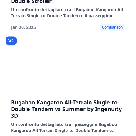
Double Stroller
Un confronto dettagliato tra il Bugaboo Kangaroo All-
Terrain Single-to-Double Tandem e il passeggino
doppio Graco Ready2Grow 2.0, evidenziandone le
Jan 20, 2025
Comparison
caratteristiche
VS
Bugaboo Kangaroo All-Terrain Single-to-
Double Tandem vs Summer by Ingenuity
3D
Un confronto dettagliato tra i passeggini Bugaboo
Kangaroo All-Terrain Single-to-Double Tandem e