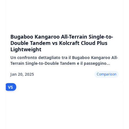
Bugaboo Kangaroo All-Terrain Single-to-
Double Tandem vs Kolcraft Cloud Plus
Lightweight
Un confronto dettagliato tra il Bugaboo Kangaroo All-
Terrain Single-to-Double Tandem e il passeggino
leggero Kolcraft Cloud Plus, evidenziandone le
Jan 20, 2025
Comparison
caratteristiche.
VS