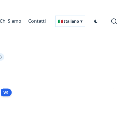
Chi Siamo
Contatti
🇮🇹 Italiano ▾
8
VS