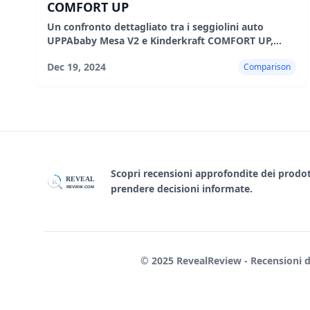
COMFORT UP
Un confronto dettagliato tra i seggiolini auto
UPPAbaby Mesa V2 e Kinderkraft COMFORT UP,
evidenziandone le caratteristiche, i pro e i contro.
Dec 19, 2024
Comparison
Scopri recensioni approfondite dei prodotti
REVEAL
R
prendere decisioni informate.
REVIEW.COM
© 2025 RevealReview - Recensioni di e