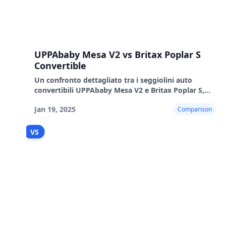
UPPAbaby Mesa V2 vs Britax Poplar S
Convertible
Un confronto dettagliato tra i seggiolini auto
convertibili UPPAbaby Mesa V2 e Britax Poplar S,
che evidenzia le loro caratteristiche, i pro e i contro.
Jan 19, 2025
Comparison
VS