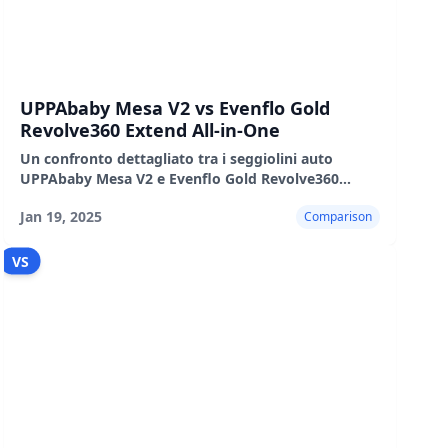
UPPAbaby Mesa V2 vs Evenflo Gold
Revolve360 Extend All-in-One
Un confronto dettagliato tra i seggiolini auto
UPPAbaby Mesa V2 e Evenflo Gold Revolve360
Extend, che evidenzia le loro caratteristiche, i pro e
Jan 19, 2025
Comparison
i contro.
VS