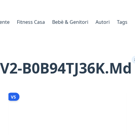
gente
Fitness Casa
Bebè & Genitori
Autori
Tags
V2-B0B94TJ36K.md
VS