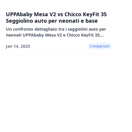
UPPAbaby Mesa V2 vs Chicco KeyFit 35
Seggiolino auto per neonati e base
Un confronto dettagliato tra i seggiolini auto per
neonati UPPAbaby Mesa V2 e Chicco KeyFit 35,
evidenziando i loro pro, i contro e le prestazioni nel
Jan 14, 2025
Comparison
mondo reale.